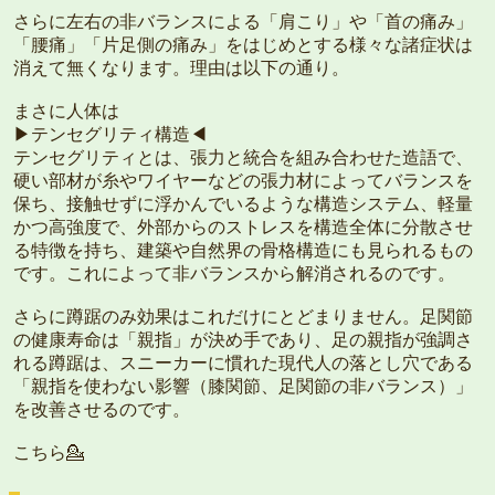
さらに左右の非バランスによる「肩こり」や「首の痛み」
「腰痛」「片足側の痛み」をはじめとする様々な諸症状は
消えて無くなります。理由は以下の通り。
まさに人体は
▶︎テンセグリティ構造◀︎
テンセグリティとは、張力と統合を組み合わせた造語で、
硬い部材が糸やワイヤーなどの張力材によってバランスを
保ち、接触せずに浮かんでいるような構造システム、軽量
かつ高強度で、外部からのストレスを構造全体に分散させ
る特徴を持ち、建築や自然界の骨格構造にも見られるもの
です。これによって非バランスから解消されるのです。
さらに蹲踞のみ効果はこれだけにとどまりません。足関節
の健康寿命は「親指」が決め手であり、足の親指が強調さ
れる蹲踞は、スニーカーに慣れた現代人の落とし穴である
「親指を使わない影響（膝関節、足関節の非バランス）」
を改善させるのです。
こちら💁