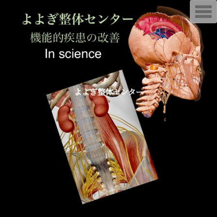
T
o
g
g
l
e
n
a
v
i
g
a
よよぎ整体センター
t
i
o
n