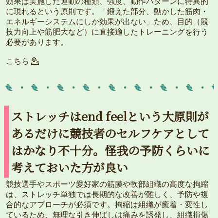
効果は実施した運動の種類、強度、動作パターンに特異的
に現れるという原則です。「鍛えた部分、動かした筋肉・
エネルギーシステムにしか効果が出ない」ため、目的（競
技力向上や筋肥大など）に直接適したトレーニングを行う
必要があります。
こちら 💁
ストレッチはend feelという大原則が
あるだけに競技者のセルフケアとして
はかなり不十分。怪我の予防くらいに
考えておいた方が良い
競技選手やスポーツ愛好家の筋膜や軟部組織の高度な拘縮
は、ストレッチ単独では長期的な改善が難しく、予防や複
合的なアプローチが必須です。拘縮は組織が癒着・変性し
ているため、無理な引き伸ばしは痛みを誘発し、組織損傷