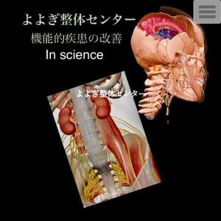
T
o
g
g
l
e
n
a
v
i
g
a
よよぎ整体センター
t
i
o
n