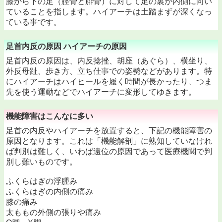
膝から下の足（脛骨と腓骨）に対して足の裏が内側に向い
ていることを指します。ハイアーチは土踏まずが深くなっ
ている事です。
足首内反の原因 ハイアーチの原因
足首内反の原因は、内反捻挫、胡座（あぐら）、横坐り、
外反母趾、歩き方、立ち仕事での姿勢などがあります。特
にハイアーチはハイヒールを履く時間が長かったり、つま
先を使う運動などでハイアーチに変形してゆきます。
機能障害はこんなに多い
足首の内反やハイアーチを放置すると、下記の機能障害の
原因となります。これは「機能解剖」に熟知していなけれ
ば判別は難しく、いわば遠位の原因であって医療機関で判
別し難いものです。
ふくらはぎの浮腫み
ふくらはぎの内側の痛み
膝の痛み
太ももの外側の張りや痛み